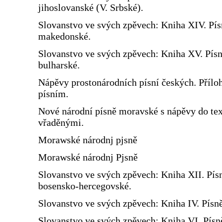
jihoslovanské (V. Srbské).
Slovanstvo ve svých zpěvech: Kniha XIV. Pís
makedonské.
Slovanstvo ve svých zpěvech: Kniha XV. Pís
bulharské.
Nápěvy prostonárodních písní českých. Přílo
písním.
Nové národní písně moravské s nápěvy do te
vřaděnými.
Morawské národnj pjsně
Morawské národnj Pjsně
Slovanstvo ve svých zpěvech: Kniha XII. Pís
bosensko-hercegovské.
Slovanstvo ve svých zpěvech: Kniha IV. Písn
Slovanstvo ve svých zpěvech: Kniha VI. Písn