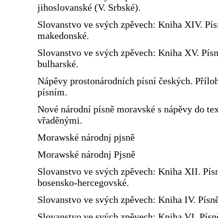
jihoslovanské (V. Srbské).
Slovanstvo ve svých zpěvech: Kniha XIV. Pís
makedonské.
Slovanstvo ve svých zpěvech: Kniha XV. Pís
bulharské.
Nápěvy prostonárodních písní českých. Přílo
písním.
Nové národní písně moravské s nápěvy do te
vřaděnými.
Morawské národnj pjsně
Morawské národnj Pjsně
Slovanstvo ve svých zpěvech: Kniha XII. Pís
bosensko-hercegovské.
Slovanstvo ve svých zpěvech: Kniha IV. Písn
Slovanstvo ve svých zpěvech: Kniha VI. Písn