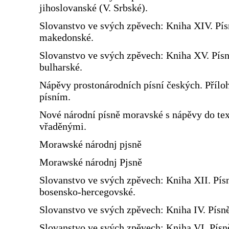
jihoslovanské (V. Srbské).
Slovanstvo ve svých zpěvech: Kniha XIV. Pís
makedonské.
Slovanstvo ve svých zpěvech: Kniha XV. Pís
bulharské.
Nápěvy prostonárodních písní českých. Přílo
písním.
Nové národní písně moravské s nápěvy do te
vřaděnými.
Morawské národnj pjsně
Morawské národnj Pjsně
Slovanstvo ve svých zpěvech: Kniha XII. Pís
bosensko-hercegovské.
Slovanstvo ve svých zpěvech: Kniha IV. Písn
Slovanstvo ve svých zpěvech: Kniha VI. Písn