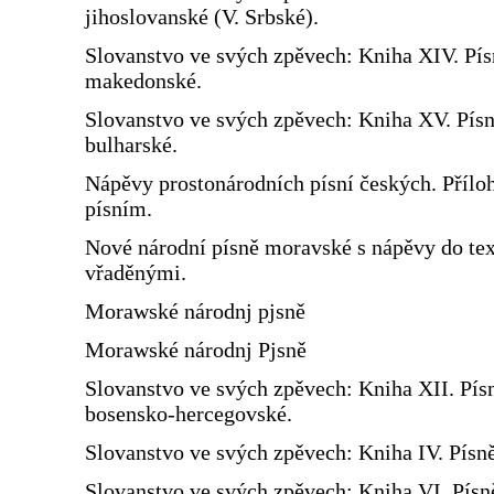
jihoslovanské (V. Srbské).
Slovanstvo ve svých zpěvech: Kniha XIV. Pís
makedonské.
Slovanstvo ve svých zpěvech: Kniha XV. Pís
bulharské.
Nápěvy prostonárodních písní českých. Přílo
písním.
Nové národní písně moravské s nápěvy do te
vřaděnými.
Morawské národnj pjsně
Morawské národnj Pjsně
Slovanstvo ve svých zpěvech: Kniha XII. Pís
bosensko-hercegovské.
Slovanstvo ve svých zpěvech: Kniha IV. Písn
Slovanstvo ve svých zpěvech: Kniha VI. Písn