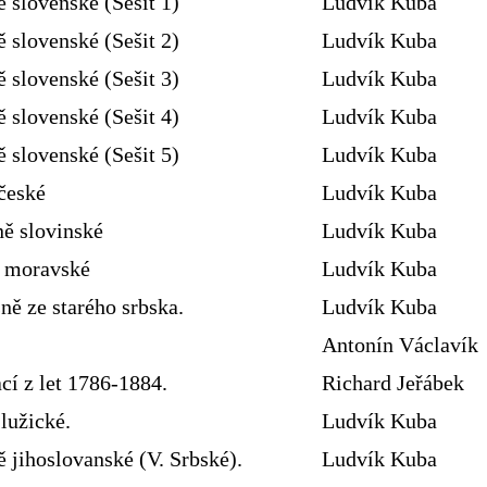
ě slovenské (Sešit 1)
Ludvík Kuba
ě slovenské (Sešit 2)
Ludvík Kuba
ě slovenské (Sešit 3)
Ludvík Kuba
ě slovenské (Sešit 4)
Ludvík Kuba
ě slovenské (Sešit 5)
Ludvík Kuba
české
Ludvík Kuba
ně slovinské
Ludvík Kuba
ě moravské
Ludvík Kuba
ně ze starého srbska.
Ludvík Kuba
Antonín Václavík
cí z let 1786-1884.
Richard Jeřábek
lužické.
Ludvík Kuba
 jihoslovanské (V. Srbské).
Ludvík Kuba