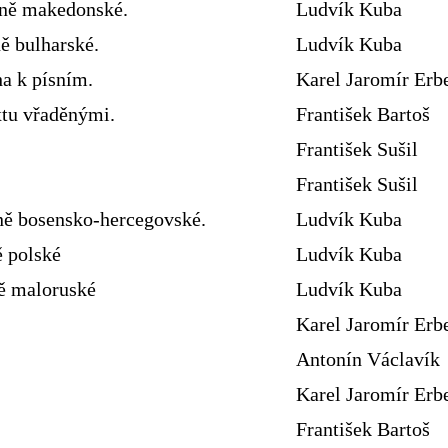
sně makedonské.
Ludvík Kuba
ě bulharské.
Ludvík Kuba
ha k písním.
Karel Jaromír Erb
xtu vřaděnými.
František Bartoš
František Sušil
František Sušil
ně bosensko-hercegovské.
Ludvík Kuba
ě polské
Ludvík Kuba
ně maloruské
Ludvík Kuba
Karel Jaromír Erb
Antonín Václavík
Karel Jaromír Erb
František Bartoš