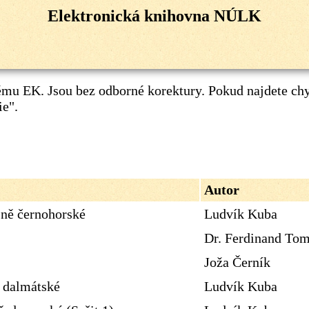
Elektronická knihovna NÚLK
mu EK. Jsou bez odborné korektury. Pokud najdete ch
ie"
.
Autor
sně černohorské
Ludvík Kuba
Dr. Ferdinand To
Joža Černík
ě dalmátské
Ludvík Kuba