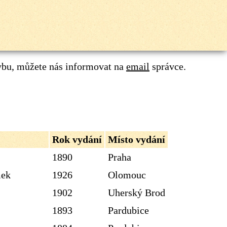
ybu, můžete nás informovat na
email
správce.
Rok vydání
Místo vydání
1890
Praha
mek
1926
Olomouc
1902
Uherský Brod
1893
Pardubice