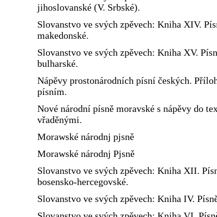
jihoslovanské (V. Srbské).
Slovanstvo ve svých zpěvech: Kniha XIV. Pís
makedonské.
Slovanstvo ve svých zpěvech: Kniha XV. Pís
bulharské.
Nápěvy prostonárodních písní českých. Přílo
písním.
Nové národní písně moravské s nápěvy do te
vřaděnými.
Morawské národnj pjsně
Morawské národnj Pjsně
Slovanstvo ve svých zpěvech: Kniha XII. Pís
bosensko-hercegovské.
Slovanstvo ve svých zpěvech: Kniha IV. Písn
Slovanstvo ve svých zpěvech: Kniha VI. Písn