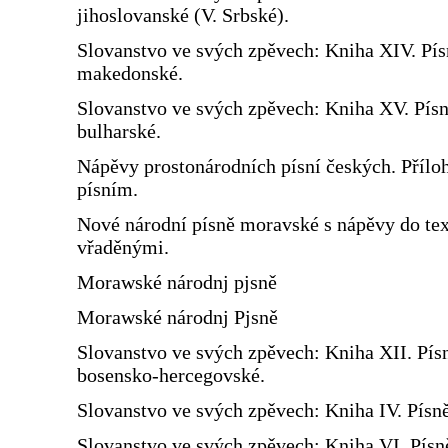
jihoslovanské (V. Srbské).
Slovanstvo ve svých zpěvech: Kniha XIV. Pís
makedonské.
Slovanstvo ve svých zpěvech: Kniha XV. Pís
bulharské.
Nápěvy prostonárodních písní českých. Přílo
písním.
Nové národní písně moravské s nápěvy do te
vřaděnými.
Morawské národnj pjsně
Morawské národnj Pjsně
Slovanstvo ve svých zpěvech: Kniha XII. Pís
bosensko-hercegovské.
Slovanstvo ve svých zpěvech: Kniha IV. Písn
Slovanstvo ve svých zpěvech: Kniha VI. Písn