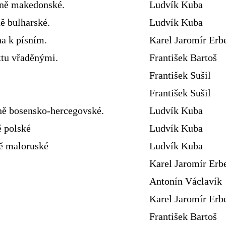
sně makedonské.
Ludvík Kuba
ě bulharské.
Ludvík Kuba
ha k písním.
Karel Jaromír Erb
xtu vřaděnými.
František Bartoš
František Sušil
František Sušil
ně bosensko-hercegovské.
Ludvík Kuba
ě polské
Ludvík Kuba
ně maloruské
Ludvík Kuba
Karel Jaromír Erb
Antonín Václavík
Karel Jaromír Erb
František Bartoš