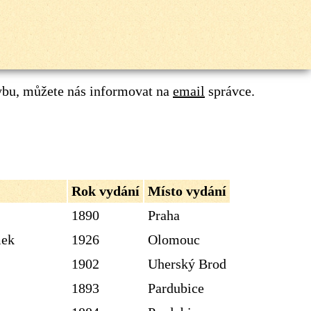
ybu, můžete nás informovat na
email
správce.
Rok vydání
Místo vydání
1890
Praha
mek
1926
Olomouc
1902
Uherský Brod
1893
Pardubice