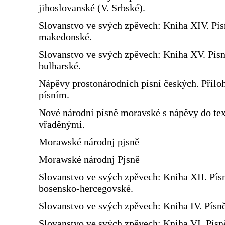
jihoslovanské (V. Srbské).
Slovanstvo ve svých zpěvech: Kniha XIV. Pís
makedonské.
Slovanstvo ve svých zpěvech: Kniha XV. Pís
bulharské.
Nápěvy prostonárodních písní českých. Přílo
písním.
Nové národní písně moravské s nápěvy do te
vřaděnými.
Morawské národnj pjsně
Morawské národnj Pjsně
Slovanstvo ve svých zpěvech: Kniha XII. Pís
bosensko-hercegovské.
Slovanstvo ve svých zpěvech: Kniha IV. Písn
Slovanstvo ve svých zpěvech: Kniha VI. Písn