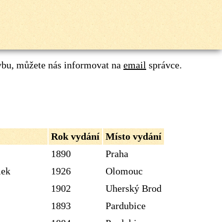
ybu, můžete nás informovat na
email
správce.
Rok vydání
Místo vydání
1890
Praha
mek
1926
Olomouc
1902
Uherský Brod
1893
Pardubice