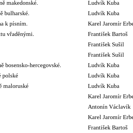
sně makedonské.
Ludvík Kuba
ě bulharské.
Ludvík Kuba
ha k písním.
Karel Jaromír Erb
xtu vřaděnými.
František Bartoš
František Sušil
František Sušil
ně bosensko-hercegovské.
Ludvík Kuba
ě polské
Ludvík Kuba
ně maloruské
Ludvík Kuba
Karel Jaromír Erb
Antonín Václavík
Karel Jaromír Erb
František Bartoš