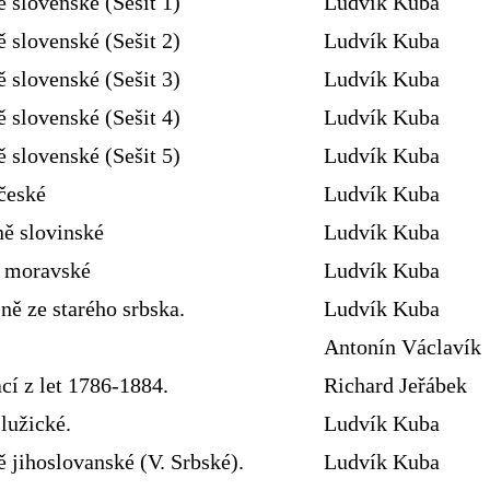
ě slovenské (Sešit 1)
Ludvík Kuba
ě slovenské (Sešit 2)
Ludvík Kuba
ě slovenské (Sešit 3)
Ludvík Kuba
ě slovenské (Sešit 4)
Ludvík Kuba
ě slovenské (Sešit 5)
Ludvík Kuba
české
Ludvík Kuba
ně slovinské
Ludvík Kuba
ě moravské
Ludvík Kuba
ně ze starého srbska.
Ludvík Kuba
Antonín Václavík
cí z let 1786-1884.
Richard Jeřábek
lužické.
Ludvík Kuba
 jihoslovanské (V. Srbské).
Ludvík Kuba