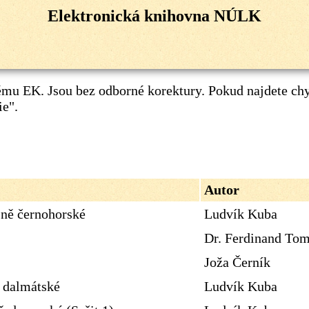
Elektronická knihovna NÚLK
mu EK. Jsou bez odborné korektury. Pokud najdete ch
ie"
.
Autor
sně černohorské
Ludvík Kuba
Dr. Ferdinand To
Joža Černík
ě dalmátské
Ludvík Kuba