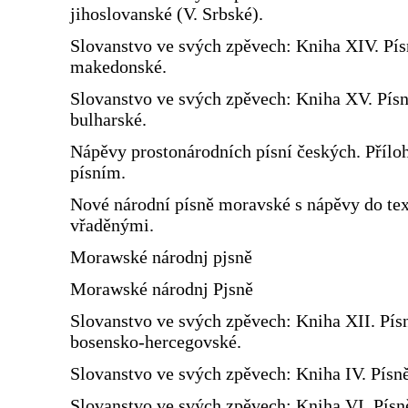
jihoslovanské (V. Srbské).
Slovanstvo ve svých zpěvech: Kniha XIV. Pís
makedonské.
Slovanstvo ve svých zpěvech: Kniha XV. Pís
bulharské.
Nápěvy prostonárodních písní českých. Přílo
písním.
Nové národní písně moravské s nápěvy do te
vřaděnými.
Morawské národnj pjsně
Morawské národnj Pjsně
Slovanstvo ve svých zpěvech: Kniha XII. Pís
bosensko-hercegovské.
Slovanstvo ve svých zpěvech: Kniha IV. Písn
Slovanstvo ve svých zpěvech: Kniha VI. Písn