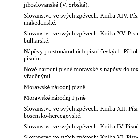
jihoslovanské (V. Srbské).
Slovanstvo ve svých zpěvech: Kniha XIV. Pís
makedonské.
Slovanstvo ve svých zpěvech: Kniha XV. Pís
bulharské.
Nápěvy prostonárodních písní českých. Přílo
písním.
Nové národní písně moravské s nápěvy do te
vřaděnými.
Morawské národnj pjsně
Morawské národnj Pjsně
Slovanstvo ve svých zpěvech: Kniha XII. Pís
bosensko-hercegovské.
Slovanstvo ve svých zpěvech: Kniha IV. Písn
Slovanstvo ve svých zpěvech: Kniha VI. Písn