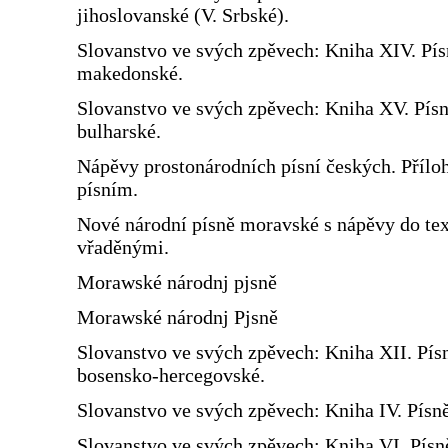
jihoslovanské (V. Srbské).
Slovanstvo ve svých zpěvech: Kniha XIV. Pís
makedonské.
Slovanstvo ve svých zpěvech: Kniha XV. Pís
bulharské.
Nápěvy prostonárodních písní českých. Přílo
písním.
Nové národní písně moravské s nápěvy do te
vřaděnými.
Morawské národnj pjsně
Morawské národnj Pjsně
Slovanstvo ve svých zpěvech: Kniha XII. Pís
bosensko-hercegovské.
Slovanstvo ve svých zpěvech: Kniha IV. Písn
Slovanstvo ve svých zpěvech: Kniha VI. Písn