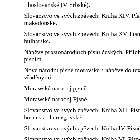
jihoslovanské (V. Srbské).
Slovanstvo ve svých zpěvech: Kniha XIV. Pís
makedonské.
Slovanstvo ve svých zpěvech: Kniha XV. Pís
bulharské.
Nápěvy prostonárodních písní českých. Přílo
písním.
Nové národní písně moravské s nápěvy do te
vřaděnými.
Morawské národnj pjsně
Morawské národnj Pjsně
Slovanstvo ve svých zpěvech: Kniha XII. Pís
bosensko-hercegovské.
Slovanstvo ve svých zpěvech: Kniha IV. Písn
Slovanstvo ve svých zpěvech: Kniha VI. Písn