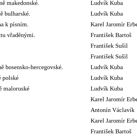
sně makedonské.
Ludvík Kuba
ě bulharské.
Ludvík Kuba
ha k písním.
Karel Jaromír Erb
xtu vřaděnými.
František Bartoš
František Sušil
František Sušil
ně bosensko-hercegovské.
Ludvík Kuba
ě polské
Ludvík Kuba
ně maloruské
Ludvík Kuba
Karel Jaromír Erb
Antonín Václavík
Karel Jaromír Erb
František Bartoš