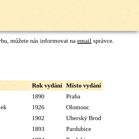
ybu, můžete nás informovat na
email
správce.
Rok vydání
Místo vydání
1890
Praha
mek
1926
Olomouc
1902
Uherský Brod
1893
Pardubice