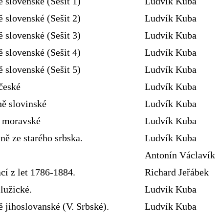
ě slovenské (Sešit 1)
Ludvík Kuba
ě slovenské (Sešit 2)
Ludvík Kuba
ě slovenské (Sešit 3)
Ludvík Kuba
ě slovenské (Sešit 4)
Ludvík Kuba
ě slovenské (Sešit 5)
Ludvík Kuba
české
Ludvík Kuba
ně slovinské
Ludvík Kuba
ě moravské
Ludvík Kuba
ně ze starého srbska.
Ludvík Kuba
Antonín Václavík
cí z let 1786-1884.
Richard Jeřábek
lužické.
Ludvík Kuba
 jihoslovanské (V. Srbské).
Ludvík Kuba