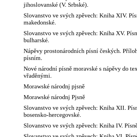
jihoslovanské (V. Srbské).
Slovanstvo ve svých zpěvech: Kniha XIV. Pís
makedonské.
Slovanstvo ve svých zpěvech: Kniha XV. Pís
bulharské.
Nápěvy prostonárodních písní českých. Přílo
písním.
Nové národní písně moravské s nápěvy do te
vřaděnými.
Morawské národnj pjsně
Morawské národnj Pjsně
Slovanstvo ve svých zpěvech: Kniha XII. Pís
bosensko-hercegovské.
Slovanstvo ve svých zpěvech: Kniha IV. Písn
Slovanstvo ve svých zpěvech: Kniha VI. Písn