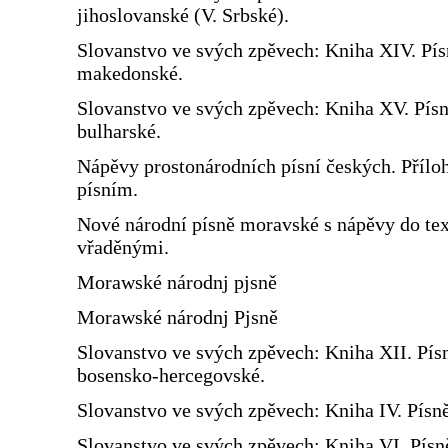
jihoslovanské (V. Srbské).
Slovanstvo ve svých zpěvech: Kniha XIV. Pís
makedonské.
Slovanstvo ve svých zpěvech: Kniha XV. Pís
bulharské.
Nápěvy prostonárodních písní českých. Přílo
písním.
Nové národní písně moravské s nápěvy do te
vřaděnými.
Morawské národnj pjsně
Morawské národnj Pjsně
Slovanstvo ve svých zpěvech: Kniha XII. Pís
bosensko-hercegovské.
Slovanstvo ve svých zpěvech: Kniha IV. Písn
Slovanstvo ve svých zpěvech: Kniha VI. Písn