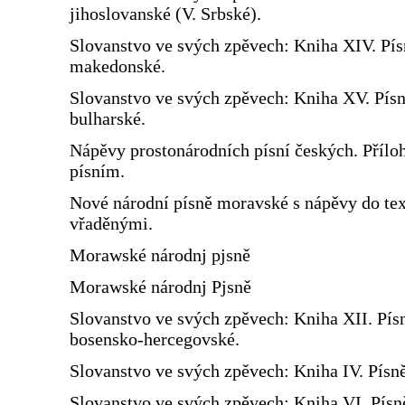
jihoslovanské (V. Srbské).
Slovanstvo ve svých zpěvech: Kniha XIV. Pís
makedonské.
Slovanstvo ve svých zpěvech: Kniha XV. Pís
bulharské.
Nápěvy prostonárodních písní českých. Přílo
písním.
Nové národní písně moravské s nápěvy do te
vřaděnými.
Morawské národnj pjsně
Morawské národnj Pjsně
Slovanstvo ve svých zpěvech: Kniha XII. Pís
bosensko-hercegovské.
Slovanstvo ve svých zpěvech: Kniha IV. Písn
Slovanstvo ve svých zpěvech: Kniha VI. Písn