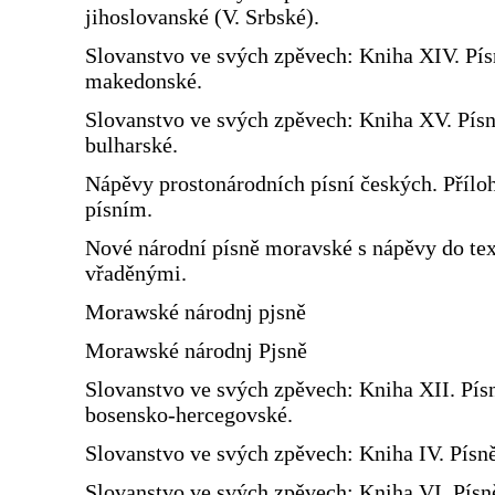
jihoslovanské (V. Srbské).
Slovanstvo ve svých zpěvech: Kniha XIV. Pís
makedonské.
Slovanstvo ve svých zpěvech: Kniha XV. Pís
bulharské.
Nápěvy prostonárodních písní českých. Přílo
písním.
Nové národní písně moravské s nápěvy do te
vřaděnými.
Morawské národnj pjsně
Morawské národnj Pjsně
Slovanstvo ve svých zpěvech: Kniha XII. Pís
bosensko-hercegovské.
Slovanstvo ve svých zpěvech: Kniha IV. Písn
Slovanstvo ve svých zpěvech: Kniha VI. Písn