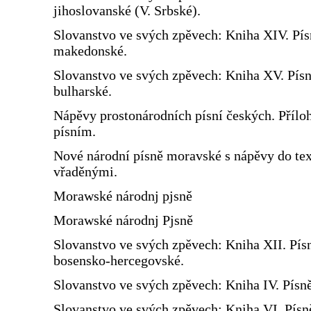
jihoslovanské (V. Srbské).
Slovanstvo ve svých zpěvech: Kniha XIV. Pís
makedonské.
Slovanstvo ve svých zpěvech: Kniha XV. Pís
bulharské.
Nápěvy prostonárodních písní českých. Přílo
písním.
Nové národní písně moravské s nápěvy do te
vřaděnými.
Morawské národnj pjsně
Morawské národnj Pjsně
Slovanstvo ve svých zpěvech: Kniha XII. Pís
bosensko-hercegovské.
Slovanstvo ve svých zpěvech: Kniha IV. Písn
Slovanstvo ve svých zpěvech: Kniha VI. Písn