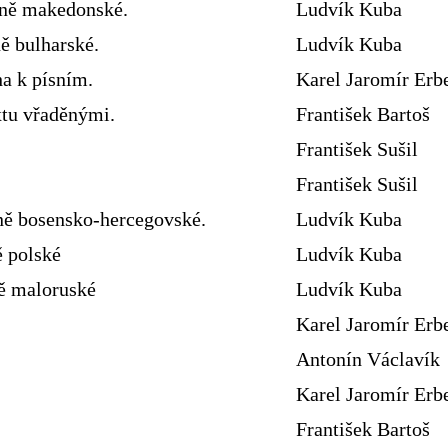
sně makedonské.
Ludvík Kuba
ě bulharské.
Ludvík Kuba
ha k písním.
Karel Jaromír Erb
xtu vřaděnými.
František Bartoš
František Sušil
František Sušil
ně bosensko-hercegovské.
Ludvík Kuba
ě polské
Ludvík Kuba
ně maloruské
Ludvík Kuba
Karel Jaromír Erb
Antonín Václavík
Karel Jaromír Erb
František Bartoš