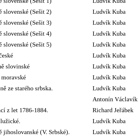
ě slovenské (Sešit 1)
Ludvík Kuba
ě slovenské (Sešit 2)
Ludvík Kuba
ě slovenské (Sešit 3)
Ludvík Kuba
ě slovenské (Sešit 4)
Ludvík Kuba
ě slovenské (Sešit 5)
Ludvík Kuba
české
Ludvík Kuba
ně slovinské
Ludvík Kuba
ě moravské
Ludvík Kuba
ně ze starého srbska.
Ludvík Kuba
Antonín Václavík
cí z let 1786-1884.
Richard Jeřábek
lužické.
Ludvík Kuba
 jihoslovanské (V. Srbské).
Ludvík Kuba