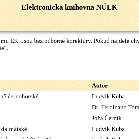
Elektronická knihovna NÚLK
mu EK. Jsou bez odborné korektury. Pokud najdete ch
ie"
.
Autor
sně černohorské
Ludvík Kuba
Dr. Ferdinand To
Joža Černík
ě dalmátské
Ludvík Kuba