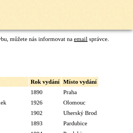
ybu, můžete nás informovat na
email
správce.
Rok vydání
Místo vydání
1890
Praha
mek
1926
Olomouc
1902
Uherský Brod
1893
Pardubice