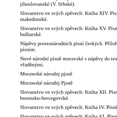
jihoslovanské (V. Srbské).
Slovanstvo ve svých zpěvech: Kniha XIV. Pís
makedonské.
Slovanstvo ve svých zpěvech: Kniha XV. Pís
bulharské.
Nápěvy prostonárodních písní českých. Přílo
písním.
Nové národní písně moravské s nápěvy do te
vřaděnými.
Morawské národnj pjsně
Morawské národnj Pjsně
Slovanstvo ve svých zpěvech: Kniha XII. Pís
bosensko-hercegovské.
Slovanstvo ve svých zpěvech: Kniha IV. Písn
Slovanstvo ve svých zpěvech: Kniha VI. Písn