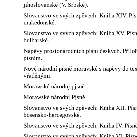
jihoslovanské (V. Srbské).
Slovanstvo ve svých zpěvech: Kniha XIV. Pís
makedonské.
Slovanstvo ve svých zpěvech: Kniha XV. Pís
bulharské.
Nápěvy prostonárodních písní českých. Přílo
písním.
Nové národní písně moravské s nápěvy do te
vřaděnými.
Morawské národnj pjsně
Morawské národnj Pjsně
Slovanstvo ve svých zpěvech: Kniha XII. Pís
bosensko-hercegovské.
Slovanstvo ve svých zpěvech: Kniha IV. Písn
Slovanstvo ve svých zpěvech: Kniha VI. Písn