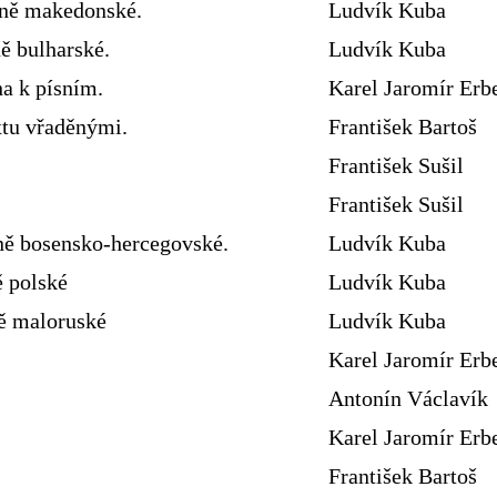
sně makedonské.
Ludvík Kuba
ě bulharské.
Ludvík Kuba
ha k písním.
Karel Jaromír Erb
xtu vřaděnými.
František Bartoš
František Sušil
František Sušil
ně bosensko-hercegovské.
Ludvík Kuba
ě polské
Ludvík Kuba
ně maloruské
Ludvík Kuba
Karel Jaromír Erb
Antonín Václavík
Karel Jaromír Erb
František Bartoš