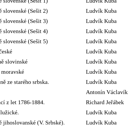
ě slovenské (Sešit 1)
Ludvík Kuba
ě slovenské (Sešit 2)
Ludvík Kuba
ě slovenské (Sešit 3)
Ludvík Kuba
ě slovenské (Sešit 4)
Ludvík Kuba
ě slovenské (Sešit 5)
Ludvík Kuba
české
Ludvík Kuba
ně slovinské
Ludvík Kuba
ě moravské
Ludvík Kuba
ně ze starého srbska.
Ludvík Kuba
Antonín Václavík
cí z let 1786-1884.
Richard Jeřábek
lužické.
Ludvík Kuba
 jihoslovanské (V. Srbské).
Ludvík Kuba