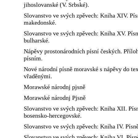
jihoslovanské (V. Srbské).
Slovanstvo ve svých zpěvech: Kniha XIV. Pís
makedonské.
Slovanstvo ve svých zpěvech: Kniha XV. Pís
bulharské.
Nápěvy prostonárodních písní českých. Přílo
písním.
Nové národní písně moravské s nápěvy do te
vřaděnými.
Morawské národnj pjsně
Morawské národnj Pjsně
Slovanstvo ve svých zpěvech: Kniha XII. Pís
bosensko-hercegovské.
Slovanstvo ve svých zpěvech: Kniha IV. Písn
Slovanstvo ve svých zpěvech: Kniha VI. Písn