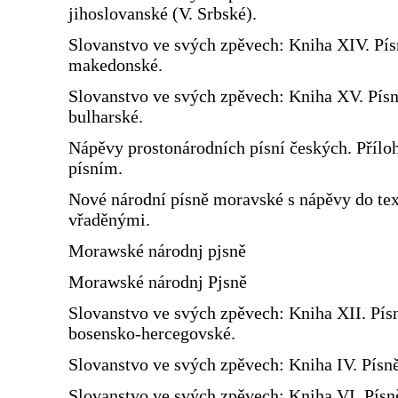
jihoslovanské (V. Srbské).
Slovanstvo ve svých zpěvech: Kniha XIV. Pís
makedonské.
Slovanstvo ve svých zpěvech: Kniha XV. Pís
bulharské.
Nápěvy prostonárodních písní českých. Přílo
písním.
Nové národní písně moravské s nápěvy do te
vřaděnými.
Morawské národnj pjsně
Morawské národnj Pjsně
Slovanstvo ve svých zpěvech: Kniha XII. Pís
bosensko-hercegovské.
Slovanstvo ve svých zpěvech: Kniha IV. Písn
Slovanstvo ve svých zpěvech: Kniha VI. Písn