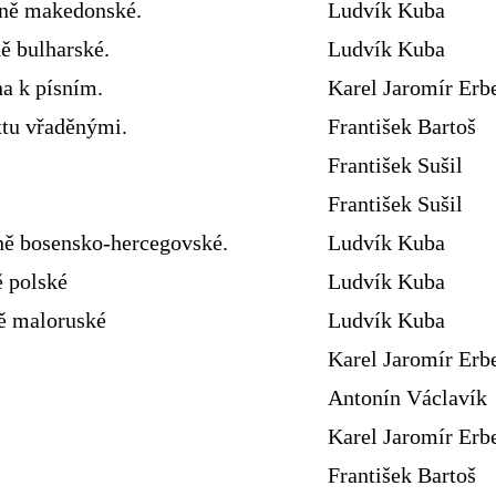
sně makedonské.
Ludvík Kuba
ě bulharské.
Ludvík Kuba
ha k písním.
Karel Jaromír Erb
xtu vřaděnými.
František Bartoš
František Sušil
František Sušil
ně bosensko-hercegovské.
Ludvík Kuba
ě polské
Ludvík Kuba
ně maloruské
Ludvík Kuba
Karel Jaromír Erb
Antonín Václavík
Karel Jaromír Erb
František Bartoš