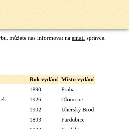
ybu, můžete nás informovat na
email
správce.
Rok vydání
Místo vydání
1890
Praha
mek
1926
Olomouc
1902
Uherský Brod
1893
Pardubice