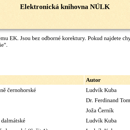
Elektronická knihovna NÚLK
mu EK. Jsou bez odborné korektury. Pokud najdete ch
ie"
.
Autor
sně černohorské
Ludvík Kuba
Dr. Ferdinand To
Joža Černík
ě dalmátské
Ludvík Kuba