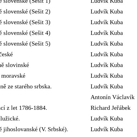
ě slovenské (Sešit 1)
Ludvík Kuba
ě slovenské (Sešit 2)
Ludvík Kuba
ě slovenské (Sešit 3)
Ludvík Kuba
ě slovenské (Sešit 4)
Ludvík Kuba
ě slovenské (Sešit 5)
Ludvík Kuba
české
Ludvík Kuba
ně slovinské
Ludvík Kuba
ě moravské
Ludvík Kuba
ně ze starého srbska.
Ludvík Kuba
Antonín Václavík
cí z let 1786-1884.
Richard Jeřábek
lužické.
Ludvík Kuba
 jihoslovanské (V. Srbské).
Ludvík Kuba