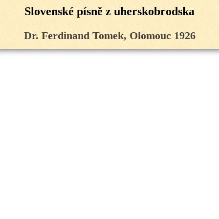
Slovenské písně z uherskobrodska
Dr. Ferdinand Tomek, Olomouc 1926