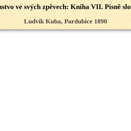
stvo ve svých zpěvech: Kniha VII. Písně sl
Ludvík Kuba, Pardubice 1890