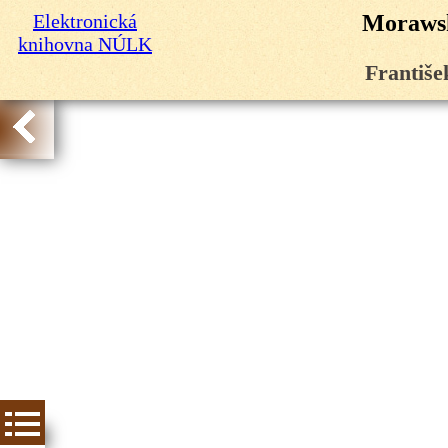
Elektronická
Morawsk
knihovna NÚLK
Františe