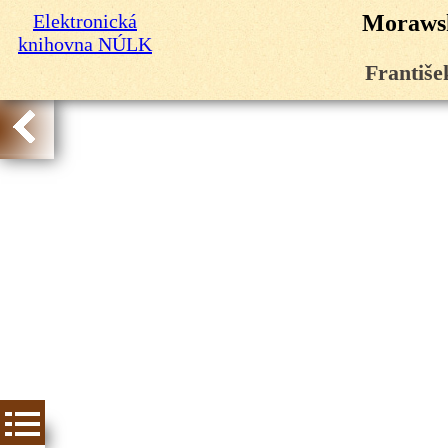
Elektronická
Morawsk
knihovna NÚLK
Františe