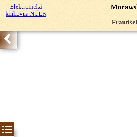
Elektronická
Morawsk
knihovna NÚLK
Františe