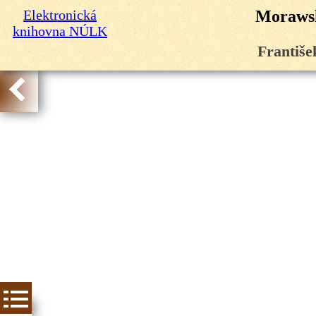
Elektronická
Morawsk
knihovna NÚLK
Františe