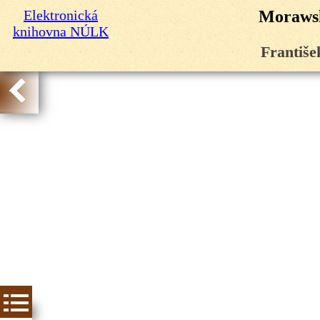
Elektronická
Morawsk
knihovna NÚLK
Františe