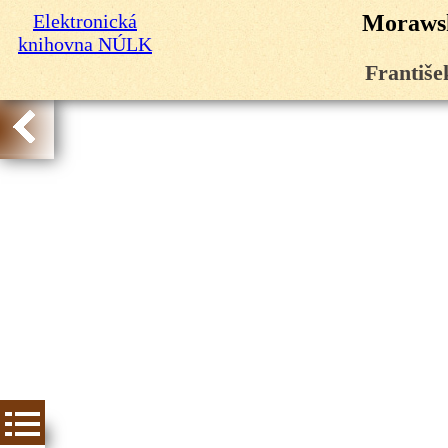
Elektronická
Morawsk
knihovna NÚLK
Františe