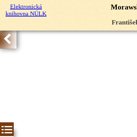
Elektronická
Morawsk
knihovna NÚLK
Františe