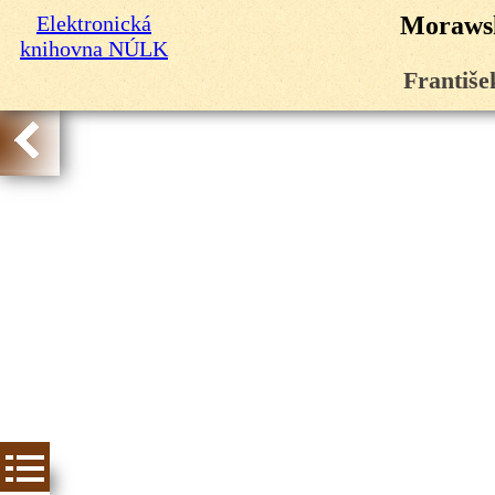
Elektronická
Morawsk
knihovna NÚLK
Františe