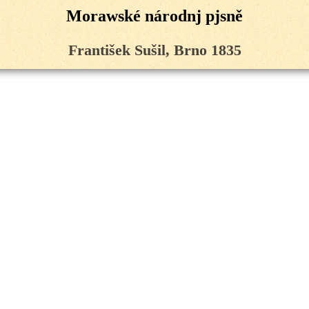
Morawské národnj pjsně
František Sušil, Brno 1835