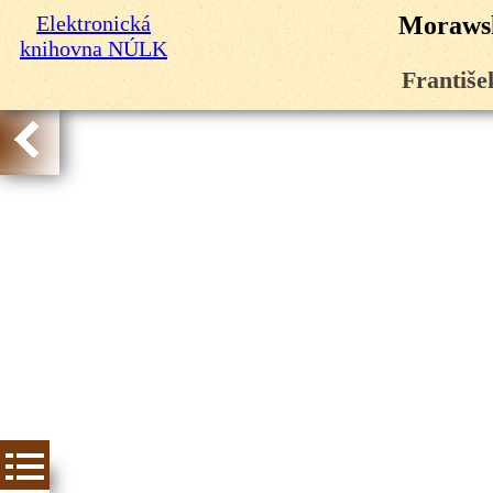
Elektronická
Morawsk
knihovna NÚLK
Františe