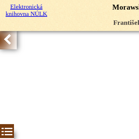
Elektronická
Morawsk
knihovna NÚLK
Františe