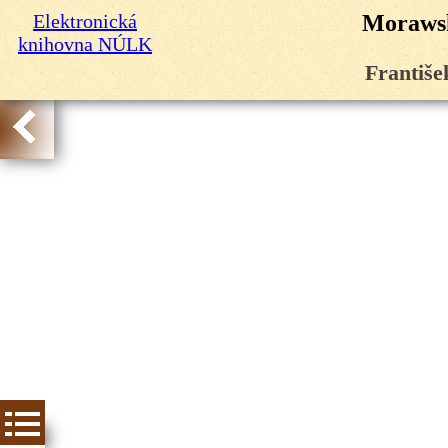
Elektronická
Morawsk
knihovna NÚLK
Františe