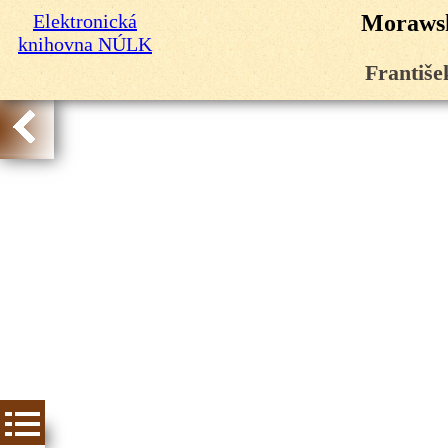
Elektronická
Morawsk
knihovna NÚLK
Františe