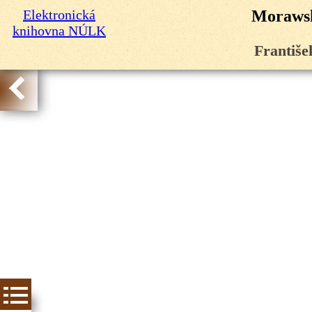
Elektronická
Morawsk
knihovna NÚLK
Františe