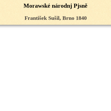
Morawské národnj Pjsně
František Sušil, Brno 1840