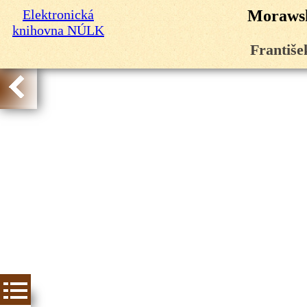
Elektronická
Morawsk
knihovna NÚLK
Františe