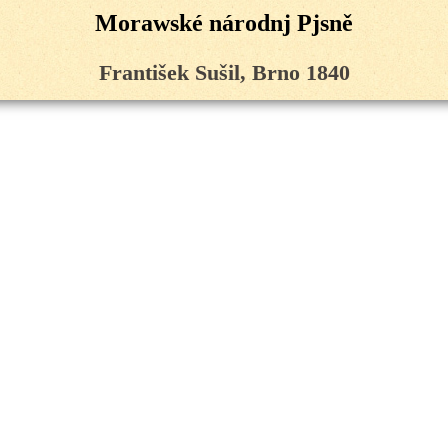
Morawské národnj Pjsně
František Sušil, Brno 1840