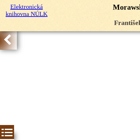
Elektronická
Morawsk
knihovna NÚLK
Františe