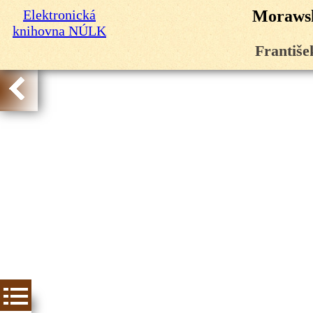
Elektronická
Morawsk
knihovna NÚLK
Františe