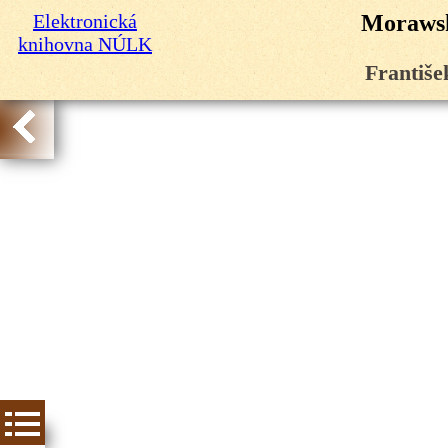
Elektronická
Morawsk
knihovna NÚLK
Františe