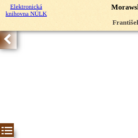
Elektronická
Morawsk
knihovna NÚLK
Františe